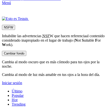
Menú
NSFW
Inhabilite las advertencias
NSFW
que hacen referencia
al contenido
considerado inapropiado en el lugar de trabajo (
N
ot
S
uitable
F
or
W
ork).
Cambiar fondo
Cambia al modo oscuro que es más cómodo para tus ojos por la
noche.
Cambia al modo de luz más amable en tus ojos a la hora del día.
Iniciar sesión
Último
Popular
Hot
Trending