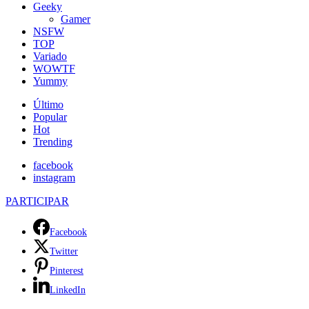
Geeky
Gamer
NSFW
TOP
Variado
WOWTF
Yummy
Último
Popular
Hot
Trending
facebook
instagram
PARTICIPAR
Facebook
Twitter
Pinterest
LinkedIn