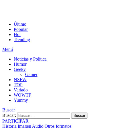
Último
Popular
Hot
Trending
Menú
Noticias y Política
Humor
Geeky
Gamer
NSFW
TOP
Variado
WOWTF
Yummy
Buscar
Buscar:
Buscar
PARTICIPAR
Historia
Imagen
Audio
Otros formatos