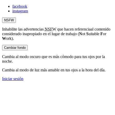
facebook
instagram
NSFW
Inhabilite las advertencias
NSFW
que hacen referencia
al contenido
considerado inapropiado en el lugar de trabajo (
N
ot
S
uitable
F
or
W
ork).
Cambiar fondo
Cambia al modo oscuro que es más cómodo para tus ojos por la
noche.
Cambia al modo de luz más amable en tus ojos a la hora del día.
Iniciar sesión