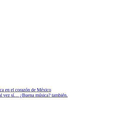
ica en el corazón de México
Tal vez sí… ¿Buena música? también.