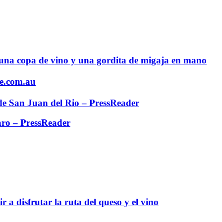
 una copa de vino y una gordita de migaja en mano
e.com.au
 de San Juan del Rio – PressReader
aro – PressReader
 a disfrutar la ruta del queso y el vino