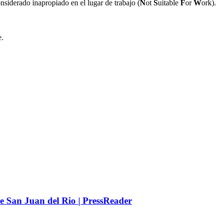
nsiderado inapropiado en el lugar de trabajo (
N
ot
S
uitable
F
or
W
ork).
e.
de San Juan del Rio | PressReader