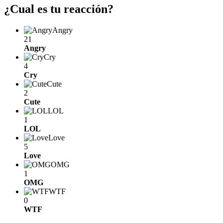
¿Cual es tu reacción?
Angry
21
Angry
Cry
4
Cry
Cute
2
Cute
LOL
1
LOL
Love
5
Love
OMG
1
OMG
WTF
0
WTF