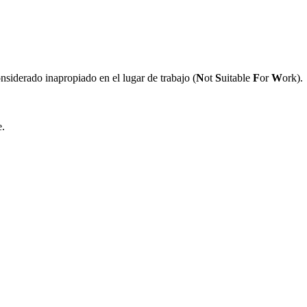
nsiderado inapropiado en el lugar de trabajo (
N
ot
S
uitable
F
or
W
ork).
e.