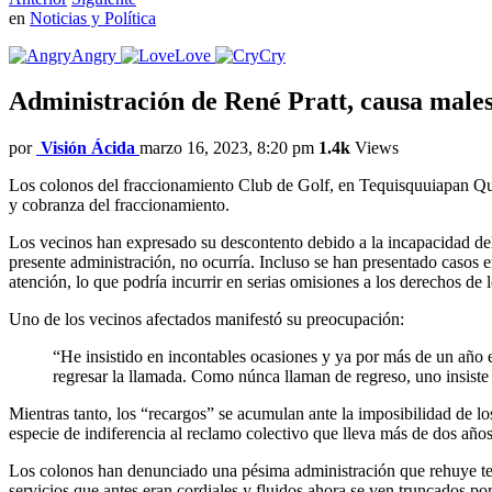
en
Noticias y Política
Angry
Love
Cry
Administración de René Pratt, causa malest
por
Visión Ácida
marzo 16, 2023, 8:20 pm
1.4k
Views
Los colonos del fraccionamiento Club de Golf, en Tequisquuiapan Quer
y cobranza del fraccionamiento.
Los vecinos han expresado su descontento debido a la incapacidad del 
presente administración, no ocurría. Incluso se han presentado casos e
atención, lo que podría incurrir en serias omisiones a los derechos de l
Uno de los vecinos afectados manifestó su preocupación:
“He insistido en incontables ocasiones y ya por más de un año 
regresar la llamada. Como núnca llaman de regreso, uno insiste
Mientras tanto, los “recargos” se acumulan ante la imposibilidad de lo
especie de indiferencia al reclamo colectivo que lleva más de dos años
Los colonos han denunciado una pésima administración que rehuye ten
servicios que antes eran cordiales y fluidos ahora se ven truncados po