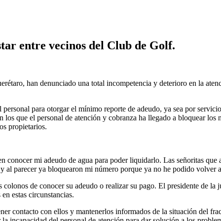
ar entre vecinos del Club de Golf.
étaro, han denunciado una total incompetencia y deterioro en la atenci
personal para otorgar el mínimo reporte de adeudo, ya sea por servicio
n los que el personal de atención y cobranza ha llegado a bloquear los 
os propietarios.
en conocer mi adeudo de agua para poder liquidarlo. Las señoritas que 
 y al parecer ya bloquearon mi número porque ya no he podido volver a
s colonos de conocer su adeudo o realizar su pago. El presidente de la 
 en estas circunstancias.
er contacto con ellos y mantenerlos informados de la situación del fr
r la incapacidad del personal de atención para dar solución a los proble