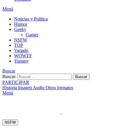
Menú
Noticias y Política
Humor
Geeky
Gamer
NSFW
TOP
Variado
WOWTF
Yummy
Buscar
Buscar:
Buscar
PARTICIPAR
Historia
Imagen
Audio
Otros formatos
Menú
NSFW