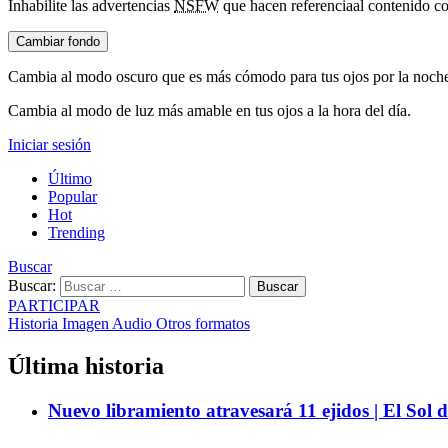
Inhabilite las advertencias
NSFW
que hacen referencia
al contenido co
Cambiar fondo
Cambia al modo oscuro que es más cómodo para tus ojos por la noch
Cambia al modo de luz más amable en tus ojos a la hora del día.
Iniciar sesión
Último
Popular
Hot
Trending
Buscar
Buscar:
Buscar
PARTICIPAR
Historia
Imagen
Audio
Otros formatos
Última historia
Nuevo libramiento atravesará 11 ejidos | El Sol 