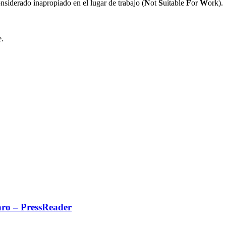
nsiderado inapropiado en el lugar de trabajo (
N
ot
S
uitable
F
or
W
ork).
e.
aro – PressReader