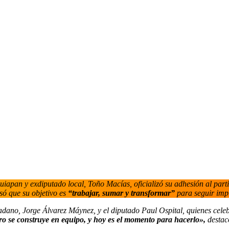
pan y exdiputado local, Toño Macías, oficializó su adhesión al parti
só que su objetivo es
“trabajar, sumar y transformar”
para seguir impu
dadano, Jorge Álvarez Máynez, y el diputado Paul Ospital, quienes cele
o se construye en equipo, y hoy es el momento para hacerlo»,
destac