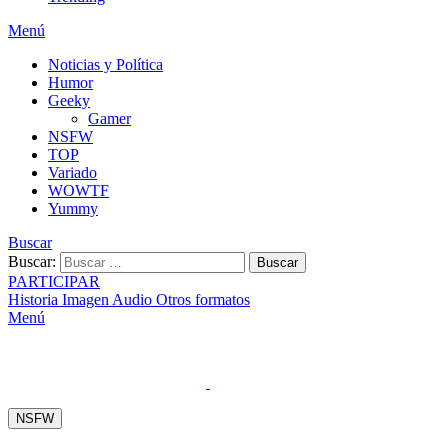
Menú
Noticias y Política
Humor
Geeky
Gamer
NSFW
TOP
Variado
WOWTF
Yummy
Buscar
Buscar:
Buscar
PARTICIPAR
Historia
Imagen
Audio
Otros formatos
Menú
NSFW