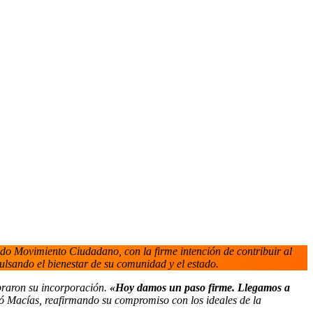
do Movimiento Ciudadano, con la firme intención de contribuir al
lsando el bienestar de su comunidad y el estado.
braron su incorporación.
«Hoy damos un paso firme. Llegamos a
ó Macías, reafirmando su compromiso con los ideales de la