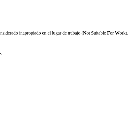
nsiderado inapropiado en el lugar de trabajo (
N
ot
S
uitable
F
or
W
ork).
e.