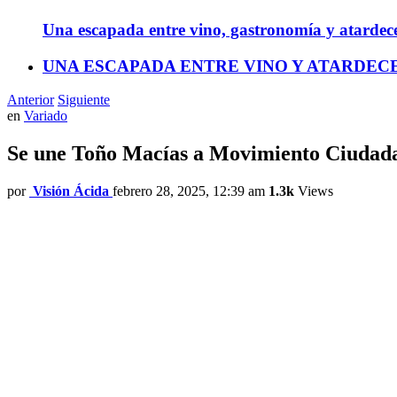
Una escapada entre vino, gastronomía y atardec
UNA ESCAPADA ENTRE VINO Y ATARDECERES |
Anterior
Siguiente
en
Variado
Se une Toño Macías a Movimiento Ciudad
por
Visión Ácida
febrero 28, 2025, 12:39 am
1.3k
Views