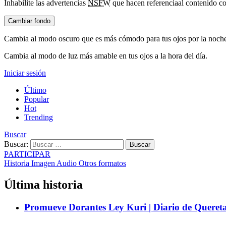
Inhabilite las advertencias
NSFW
que hacen referencia
al contenido co
Cambiar fondo
Cambia al modo oscuro que es más cómodo para tus ojos por la noch
Cambia al modo de luz más amable en tus ojos a la hora del día.
Iniciar sesión
Último
Popular
Hot
Trending
Buscar
Buscar:
Buscar
PARTICIPAR
Historia
Imagen
Audio
Otros formatos
Última historia
Promueve Dorantes Ley Kuri | Diario de Queret