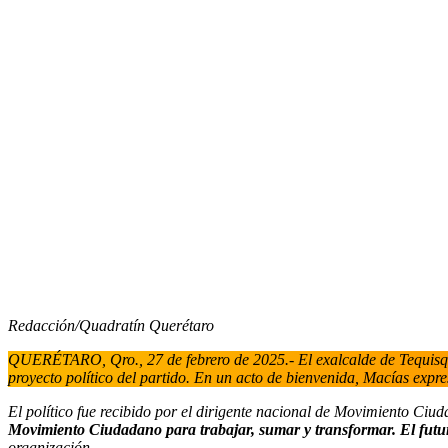
Redacción/Quadratín Querétaro
QUERÉTARO, Qro., 27 de febrero de 2025.- El exalcalde de Tequisquia
proyecto político del partido. En un acto de bienvenida, Macías expre
El político fue recibido por el dirigente nacional de Movimiento Ciu
Movimiento Ciudadano para trabajar, sumar y transformar. El futur
organización.